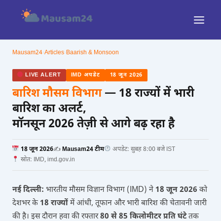
Skip
to
content
Mausam24
›
Articles
›
Baarish & Monsoon
LIVE ALERT
IMD अपडेट
18 जून 2026
बारिश मौसम विभाग
— 18 राज्यों में भारी
बारिश का अलर्ट,
मॉनसून 2026 तेज़ी से आगे बढ़ रहा है
18 जून 2026
✍️
Mausam24 टीम
अपडेट: सुबह 8:00 बजे IST
स्रोत: IMD, imd.gov.in
नई दिल्ली:
भारतीय मौसम विज्ञान विभाग (IMD) ने
18 जून 2026
को
देशभर के
18 राज्यों
में आंधी, तूफान और भारी बारिश की चेतावनी जारी
की है। इस दौरान हवा की रफ्तार
80 से 85 किलोमीटर प्रति घंटे
तक